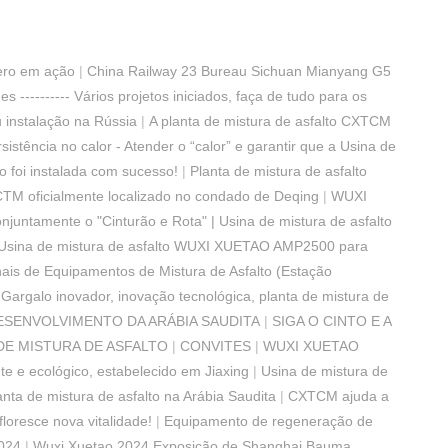
cero em ação
|
China Railway 23 Bureau Sichuan Mianyang G5
---------- Vários projetos iniciados, faça de tudo para os
instalação na Rússia
|
A planta de mistura de asfalto CXTCM
sistência no calor - Atender o “calor” e garantir que a Usina de
o foi instalada com sucesso!
|
Planta de mistura de asfalto
CTM oficialmente localizado no condado de Deqing
|
WUXI
njuntamente o "Cinturão e Rota" | Usina de mistura de asfalto
| Usina de mistura de asfalto WUXI XUETAO AMP2500 para
ais de Equipamentos de Mistura de Asfalto (Estação
|
Gargalo inovador, inovação tecnológica, planta de mistura de
ESENVOLVIMENTO DA ARÁBIA SAUDITA
|
SIGA O CINTO E A
DE MISTURA DE ASFALTO
|
CONVITES
|
WUXI XUETAO
te e ecológico, estabelecido em Jiaxing
|
Usina de mistura de
anta de mistura de asfalto na Arábia Saudita
|
CXTCM ajuda a
loresce nova vitalidade!
|
Equipamento de regeneração de
024
|
Wuxi Xuetao 2024 Exposição de Shanghai Bauma