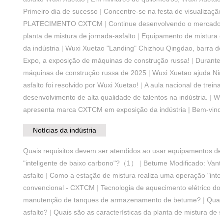
Primeiro dia de sucesso
|
Concentre-se na festa de visualização
PLATECIMENTO CXTCM
|
Continue desenvolvendo o mercado s
planta de mistura de jornada-asfalto
|
Equipamento de mistura d
da indústria
|
Wuxi Xuetao "Landing" Chizhou Qingdao, barra d
Expo, a exposição de máquinas de construção russa!
|
Durante
máquinas de construção russa de 2025
|
Wuxi Xuetao ajuda Ni
asfalto foi resolvido por Wuxi Xuetao!
|
A aula nacional de trei
desenvolvimento de alta qualidade de talentos na indústria.
|
W
apresenta marca CXTCM em exposição da indústria | Bem-vind
Notícias da indústria
Quais requisitos devem ser atendidos ao usar equipamentos de
"inteligente de baixo carbono"?（1）
|
Betume Modificado: Van
asfalto
|
Como a estação de mistura realiza uma operação "inte
convencional - CXTCM
|
Tecnologia de aquecimento elétrico d
manutenção de tanques de armazenamento de betume?
|
Qua
asfalto?
|
Quais são as características da planta de mistura de