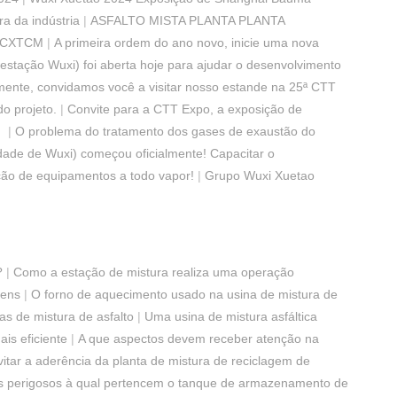
ra da indústria
|
ASFALTO MISTA PLANTA PLANTA
da-CXTCM
|
A primeira ordem do ano novo, inicie uma nova
(estação Wuxi) foi aberta hoje para ajudar o desenvolvimento
mente, convidamos você a visitar nosso estande na 25ª CTT
o projeto.
|
Convite para a CTT Expo, a exposição de
！
|
O problema do tratamento dos gases de exaustão do
idade de Wuxi) começou oficialmente! Capacitar o
ão de equipamentos a todo vapor!
|
Grupo Wuxi Xuetao
?
|
Como a estação de mistura realiza uma operação
gens
|
O forno de aquecimento usado na usina de mistura de
s de mistura de asfalto
|
Uma usina de mistura asfáltica
is eficiente
|
A que aspectos devem receber atenção na
tar a aderência da planta de mistura de reciclagem de
ns perigosos à qual pertencem o tanque de armazenamento de