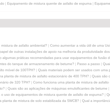
ado
|
Equipamento de mistura quente de asfalto de espuma
|
Equipame
mistura de asfalto ambiental?
|
Como aumentar a vida útil de uma Usi
papel de outras instalações de apoio na melhoria da produtividade dos
o algumas práticas recomendadas para usar equipamentos de fusão 
entes do tanque de armazenamento de betume?
|
Passo a passo
|
Quai
falto móvel de 100TPH?
|
Quais materiais podem ser usados ​​com uma p
ma planta de mistura de asfalto estacionário de 400 TPH?
|
Quais são o
ionário de 320 TPH?
|
Como funciona uma planta de mistura de asfalto
to?
|
Quais são as aplicações de máquinas emulsificantes de betume
a o uso de equipamentos de mistura quente de asfalto de espuma?
|
Qu
a planta de mistura de solo estabilizada da SWCB?
|
Qual a importânc