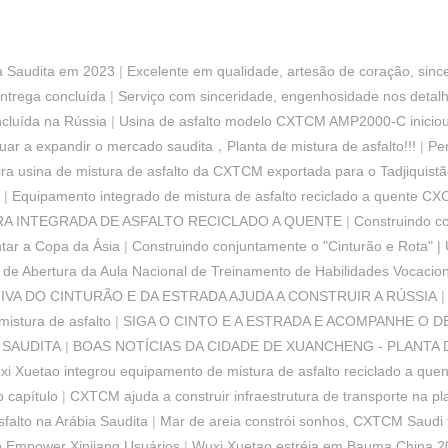
a Saudita em 2023
|
Excelente em qualidade, artesão de coração, sin
entrega concluída
|
Serviço com sinceridade, engenhosidade nos detalhes 
cluída na Rússia
|
Usina de asfalto modelo CXTCM AMP2000-C iniciou 
uar a expandir o mercado saudita，Planta de mistura de asfalto!!!
|
Per
ira usina de mistura de asfalto da CXTCM exportada para o Tadjiquistã
|
Equipamento integrado de mistura de asfalto reciclado a quente CX
A INTEGRADA DE ASFALTO RECICLADO A QUENTE
|
Construindo co
tar a Copa da Ásia
|
Construindo conjuntamente o "Cinturão e Rota" 
 de Abertura da Aula Nacional de Treinamento de Habilidades Vocacion
ATIVA DO CINTURÃO E DA ESTRADA AJUDA A CONSTRUIR A RÚSSIA
stura de asfalto
|
SIGA O CINTO E A ESTRADA E ACOMPANHE O D
 SAUDITA
|
BOAS NOTÍCIAS DA CIDADE DE XUANCHENG - PLANTA 
i Xuetao integrou equipamento de mistura de asfalto reciclado a quen
o capítulo
|
CXTCM ajuda a construir infraestrutura de transporte na pl
sfalto na Arábia Saudita
|
Mar de areia constrói sonhos, CXTCM Saudi f
o Empower Xinjiang Usuários
|
Wuxi Xuetao estréia em Bauma China 2