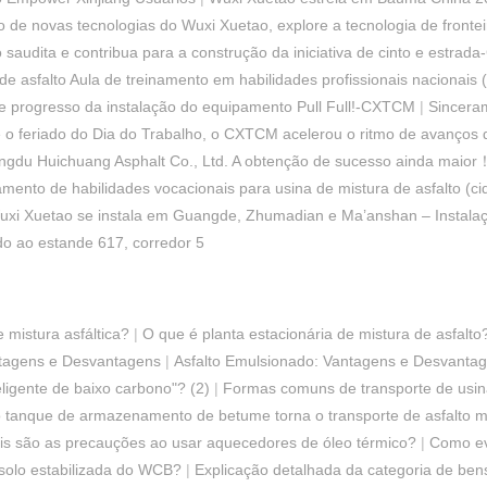
 de novas tecnologias do Wuxi Xuetao, explore a tecnologia de frontei
audita e contribua para a construção da iniciativa de cinto e estra
e asfalto Aula de treinamento em habilidades profissionais nacionais 
e progresso da instalação do equipamento Pull Full!-CXTCM
|
Sincera
 o feriado do Dia do Trabalho, o CXTCM acelerou o ritmo de avanços d
ngdu Huichuang Asphalt Co., Ltd. A obtenção de sucesso ainda maior
namento de habilidades vocacionais para usina de mistura de asfalto (c
uxi Xuetao se instala em Guangde, Zhumadian e Ma’anshan – Instalaç
o ao estande 617, corredor 5
 mistura asfáltica?
|
O que é planta estacionária de mistura de asfalto
tagens e Desvantagens
|
Asfalto Emulsionado: Vantagens e Desvanta
ligente de baixo carbono"? (2)
|
Formas comuns de transporte de usina
o tanque de armazenamento de betume torna o transporte de asfalto ma
is são as precauções ao usar aquecedores de óleo térmico?
|
Como evi
 solo estabilizada do WCB?
|
Explicação detalhada da categoria de be