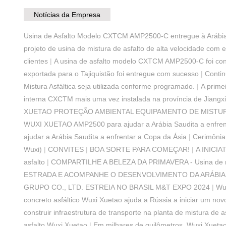
Notícias da Empresa
Usina de Asfalto Modelo CXTCM AMP2500-C entregue à Arábi
projeto de usina de mistura de asfalto de alta velocidade com 
clientes
|
A usina de asfalto modelo CXTCM AMP2500-C foi con
exportada para o Tajiquistão foi entregue com sucesso
|
Contin
Mistura Asfáltica seja utilizada conforme programado.
|
A prime
interna CXCTM mais uma vez instalada na província de Jiangxi
XUETAO PROTEÇÃO AMBIENTAL EQUIPAMENTO DE MISTUR
WUXI XUETAO AMP2500 para ajudar a Arábia Saudita a enfren
ajudar a Arábia Saudita a enfrentar a Copa da Ásia
|
Cerimônia
Wuxi)
|
CONVITES
|
BOA SORTE PARA COMEÇAR!
|
A INICI
asfalto
|
COMPARTILHE A BELEZA DA PRIMAVERA - Usina de mi
ESTRADA E ACOMPANHE O DESENVOLVIMENTO DA ARÁBIA
GRUPO CO., LTD. ESTREIA NO BRASIL M&T EXPO 2024
|
Wux
concreto asfáltico Wuxi Xuetao ajuda a Rússia a iniciar um nov
construir infraestrutura de transporte na planta de mistura de a
asfalto Wuxi Xuetao
|
Em milhares de quilômetros, Wuxi Xueta