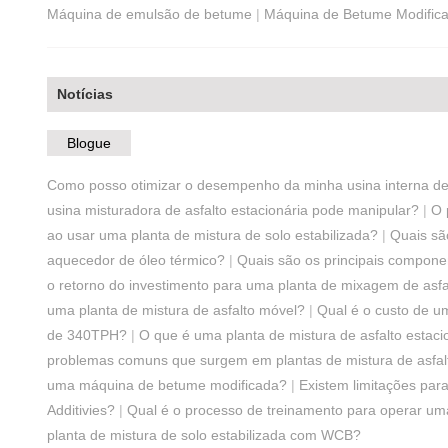
Máquina de emulsão de betume
|
Máquina de Betume Modific
Notícias
Blogue
Como posso otimizar o desempenho da minha usina interna de 
usina misturadora de asfalto estacionária pode manipular?
|
O 
ao usar uma planta de mistura de solo estabilizada?
|
Quais sã
aquecedor de óleo térmico?
|
Quais são os principais compon
o retorno do investimento para uma planta de mixagem de as
uma planta de mistura de asfalto móvel?
|
Qual é o custo de u
de 340TPH?
|
O que é uma planta de mistura de asfalto estac
problemas comuns que surgem em plantas de mistura de asfal
uma máquina de betume modificada?
|
Existem limitações par
Additivies?
|
Qual é o processo de treinamento para operar um
planta de mistura de solo estabilizada com WCB?